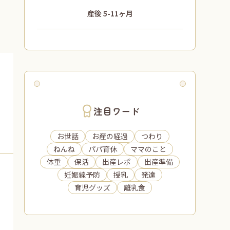
産後 5-11ヶ月
注目ワード
お世話
お産の経過
つわり
ねんね
パパ育休
ママのこと
体重
保活
出産レポ
出産準備
妊娠線予防
授乳
発達
育児グッズ
離乳食