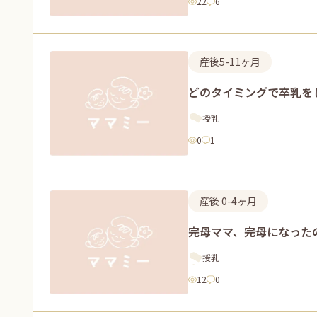
22
6
産後5-11ヶ月
どのタイミングで卒乳を
授乳
0
1
産後 0-4ヶ月
完母ママ、完母になった
授乳
12
0