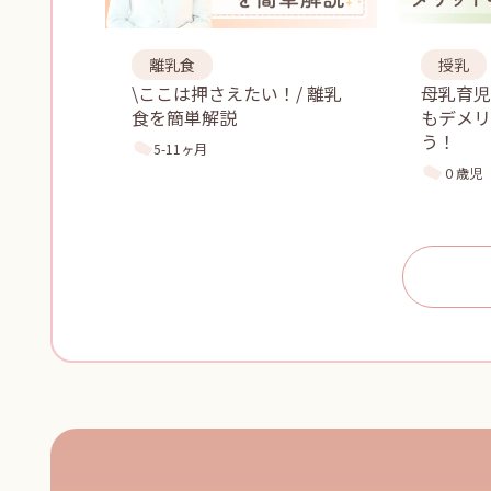
離乳食
授乳
\ここは押さえたい！/ 離乳
母乳育
食を簡単解説
もデメリ
う！
5-11ヶ月
０歳児