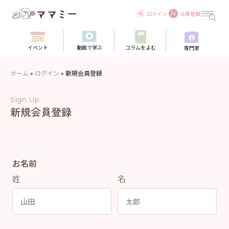
Skip
to
ログイン
会員登録
content
イベント
動画で学ぶ
コラムをよむ
専門家
ホーム
»
ログイン
»
新規会員登録
Sign Up
新規会員登録
お名前
姓
名