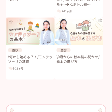
ちゃ〜R-1ボトル編〜
5-11ヶ月
遊び
遊び
\何から始める？！/モンテッ
\0歳からの絵本読み聞かせ/
ソーリの基礎
絵本の選び方
5-11ヶ月