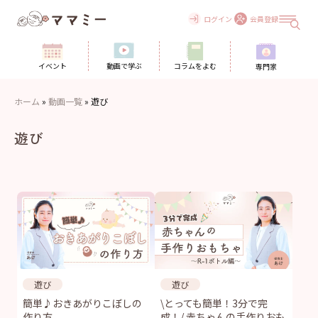
Skip
to
ログイン
会員登録
content
イベント
動画で学ぶ
コラムをよむ
専門家
ホーム
»
動画一覧
»
遊び
遊び
遊び
遊び
簡単♪おきあがりこぼしの
\とっても簡単！3分で完
作り方
成！/ 赤ちゃんの手作りおも