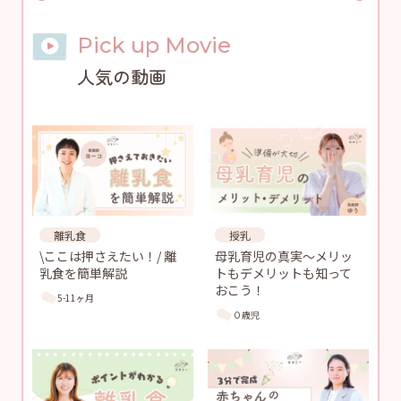
Pick up Movie
人気の動画
離乳食
授乳
\ここは押さえたい！/ 離
母乳育児の真実〜メリッ
乳食を簡単解説
トもデメリットも知って
おこう！
5-11ヶ月
０歳児