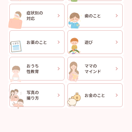
症状別の
歯のこと
対応
お薬のこと
遊び
おうち
ママの
性教育
マインド
写真の
お金のこと
撮り方