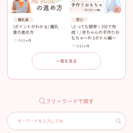
離乳食
遊び
\ポイントがわかる/ 離乳
\とっても簡単！3分で完
食の進め方
成！/ 赤ちゃんの手作りお
もちゃ〜R-1ボトル編〜
5-11ヶ月
5-11ヶ月
一覧を見る
フリーワードで探す
Search
for: