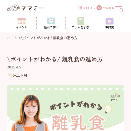
Skip
to
ログイン
会員登録
content
イベント
動画で学ぶ
コラムをよむ
専門家
ホーム
»
\ポイントがわかる/ 離乳食の進め方
\ポイントがわかる/ 離乳食の進め方
2025.4.5
5-11ヶ月