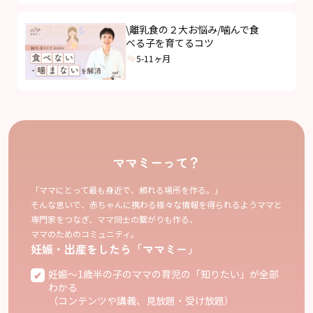
\離乳食の２大お悩み/噛んで食
べる子を育てるコツ
5-11ヶ月
ママミーって？
「ママにとって最も身近で、頼れる場所を作る。」
そんな思いで、赤ちゃんに携わる様々な情報を得られるようママと
専門家をつなぎ、ママ同士の繋がりも作る、
ママのためのコミュニティ。
妊娠・出産をしたら「ママミー」
妊娠〜1歳半の子のママの育児の「知りたい」が全部
わかる
（コンテンツや講義、見放題・受け放題）