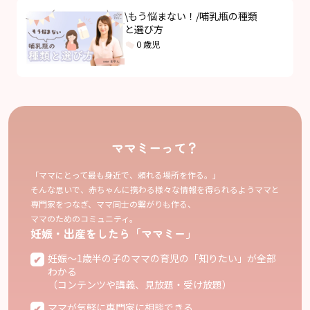
\もう悩まない！/哺乳瓶の種類
と選び方
０歳児
ママミーって？
「ママにとって最も身近で、頼れる場所を作る。」
そんな思いで、赤ちゃんに携わる様々な情報を得られるようママと
専門家をつなぎ、ママ同士の繋がりも作る、
ママのためのコミュニティ。
妊娠・出産をしたら「ママミー」
妊娠〜1歳半の子のママの育児の「知りたい」が全部
わかる
（コンテンツや講義、見放題・受け放題）
ママが気軽に専門家に相談できる