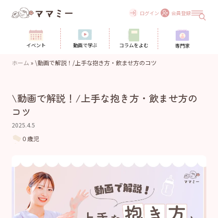
Skip
to
ログイン
会員登録
content
イベント
動画で学ぶ
コラムをよむ
専門家
ホーム
»
\動画で解説！/上手な抱き方・飲ませ方のコツ
\動画で解説！/上手な抱き方・飲ませ方の
コツ
2025.4.5
０歳児