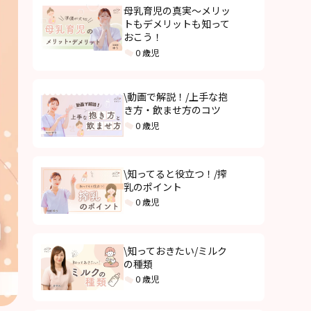
母乳育児の真実〜メリッ
トもデメリットも知って
おこう！
０歳児
\動画で解説！/上手な抱
き方・飲ませ方のコツ
０歳児
\知ってると役立つ！/搾
乳のポイント
０歳児
\知っておきたい/ミルク
の種類
０歳児