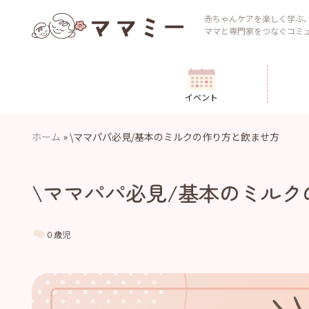
Skip
to
赤ちゃんケアを楽しく学ぶ
ママと専門家をつなぐコミ
content
イベント
ホーム
»
\ママパパ必見/基本のミルクの作り方と飲ませ方
\ママパパ必見/基本のミル
０歳児