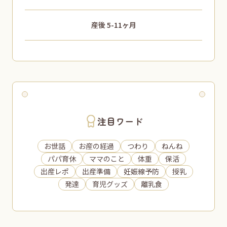
産後 5-11ヶ月
注目ワード
お世話
お産の経過
つわり
ねんね
パパ育休
ママのこと
体重
保活
出産レポ
出産準備
妊娠線予防
授乳
発達
育児グッズ
離乳食