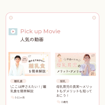
Pick up Movie
人気の動画
離乳食
授乳
\ここは押さえたい！/ 離
母乳育児の真実〜メリッ
乳食を簡単解説
トもデメリットも知って
おこう！
5-11ヶ月
０歳児