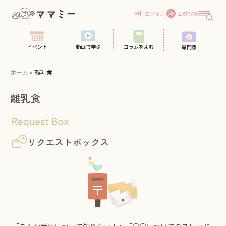
Skip
to
ログイン
会員登録
content
イベント
動画で学ぶ
コラムをよむ
専門家
ホーム
»
離乳食
離乳食
リクエストボックス