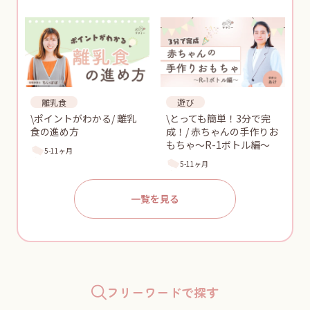
離乳食
遊び
\ポイントがわかる/ 離乳
\とっても簡単！3分で完
食の進め方
成！/ 赤ちゃんの手作りお
もちゃ〜R-1ボトル編〜
5-11ヶ月
5-11ヶ月
一覧を見る
フリーワードで探す