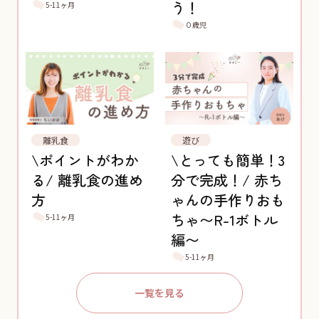
う！
5-11ヶ月
０歳児
離乳食
遊び
\ポイントがわか
\とっても簡単！3
る/ 離乳食の進め
分で完成！/ 赤ち
方
ゃんの手作りおも
ちゃ〜R-1ボトル
5-11ヶ月
編〜
5-11ヶ月
一覧を見る