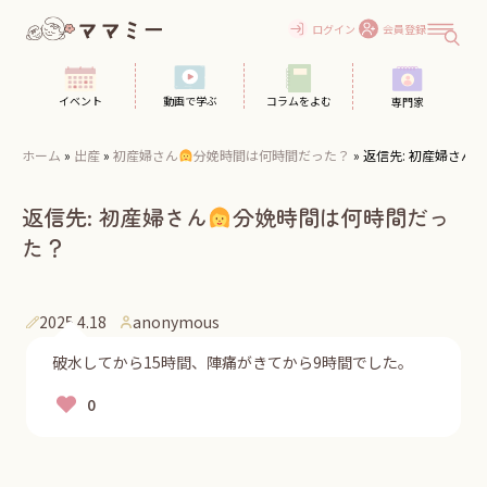
Skip
to
ログイン
会員登録
content
イベント
動画で学ぶ
コラムをよむ
専門家
ホーム
»
出産
»
初産婦さん
分娩時間は何時間だった？
»
返信先: 初産婦さん
返信先: 初産婦さん
分娩時間は何時間だっ
た？
2025.4.18
anonymous
破水してから15時間、陣痛がきてから9時間でした。