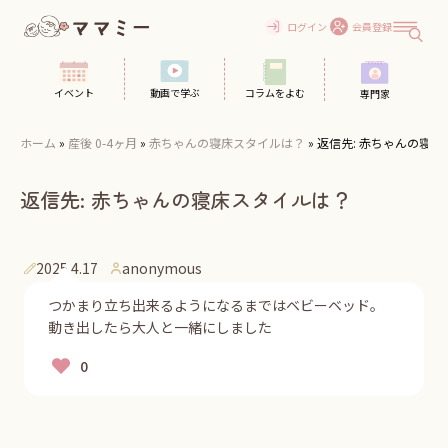
Skip
to
ログイン
会員登録
content
イベント
動画で学ぶ
コラムをよむ
専門家
ホーム
»
産後 0-4ヶ月
»
赤ちゃんの寝床スタイルは？
»
返信先: 赤ちゃんの寝
返信先: 赤ちゃんの寝床スタイルは？
2025.4.17
anonymous
つかまり立ち出来るようになるまではベビーベッド。
動き出したら大人と一緒にしました