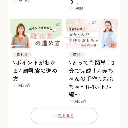
う！
5-11ヶ月
０歳児
離乳食
遊び
\ポイントがわか
\とっても簡単！3
る/ 離乳食の進め
分で完成！/ 赤ち
方
ゃんの手作りおも
ちゃ〜R-1ボトル
5-11ヶ月
編〜
5-11ヶ月
一覧を見る