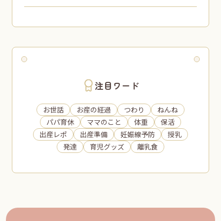
注目ワード
お世話
お産の経過
つわり
ねんね
パパ育休
ママのこと
体重
保活
出産レポ
出産準備
妊娠線予防
授乳
発達
育児グッズ
離乳食