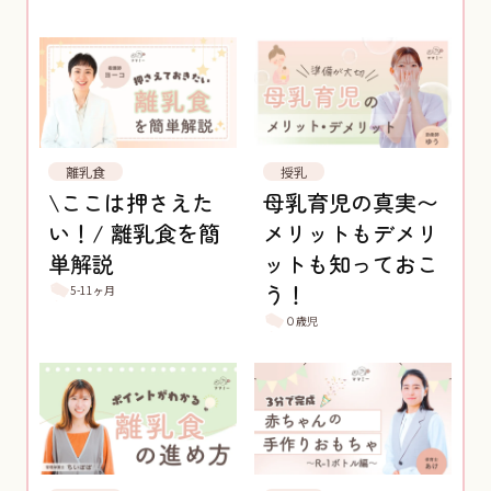
離乳食
授乳
\ここは押さえた
母乳育児の真実〜
い！/ 離乳食を簡
メリットもデメリ
単解説
ットも知っておこ
う！
5-11ヶ月
０歳児