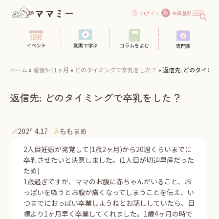
Skip
to
ログイン
会員登録
content
イベント
動画で学ぶ
コラムをよむ
専門家
ホーム
»
産後5-11ヶ月
»
どのタイミングで卒乳をした？
»
返信先: どのタイミ
返信先: どのタイミングで卒乳をした？
2025.4.17
ももまめ
2人目妊娠が発覚して(1歳2ヶ月)から20週くらいまでに
卒乳させたいと決意しました。(1人目が切迫早産だった
ため)
1歳過ぎですが、ママのお腹に赤ちゃんがいること、お
っぱいを吸うとお腹が痛くなってしまうことを伝え、い
つまでにおっぱい卒業しようねとお話ししていたら、目
標より1ヶ月早く卒業してくれました。1歳4ヶ月の時で