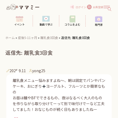
Skip
to
ログイン
会員登録
content
イベント
動画で学ぶ
コラムをよむ
専門家
ホーム
»
産後5-11ヶ月
»
離乳食3回食
»
返信先: 離乳食3回食
返信先: 離乳食3回食
2025.9.11
yong25
離乳食メニュー悩みますよね〜、朝は固定でパンやパン
ケーキ、おにぎり
ヨーグルト、フルーツとか簡単なも
の
お昼は麺やBFでできるもの、夜はなるべく大人のもの
を作りながら取り分けてーって別で味付けでーなど工夫
してました！おなじものが続く日もありましたねー