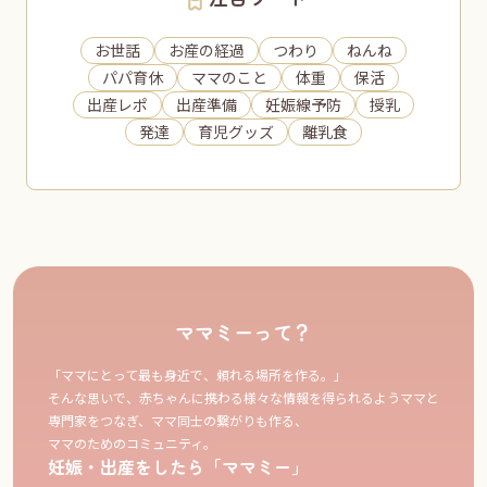
お世話
お産の経過
つわり
ねんね
パパ育休
ママのこと
体重
保活
出産レポ
出産準備
妊娠線予防
授乳
発達
育児グッズ
離乳食
ママミーって？
「ママにとって最も身近で、頼れる場所を作る。」
そんな思いで、赤ちゃんに携わる様々な情報を得られるようママと
専門家をつなぎ、ママ同士の繋がりも作る、
ママのためのコミュニティ。
妊娠・出産をしたら「ママミー」