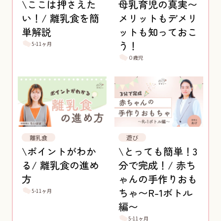
\ここは押さえた
母乳育児の真実〜
い！/ 離乳食を簡
メリットもデメリ
単解説
ットも知っておこ
う！
5-11ヶ月
０歳児
離乳食
遊び
\ポイントがわか
\とっても簡単！3
る/ 離乳食の進め
分で完成！/ 赤ち
方
ゃんの手作りおも
ちゃ〜R-1ボトル
5-11ヶ月
編〜
5-11ヶ月