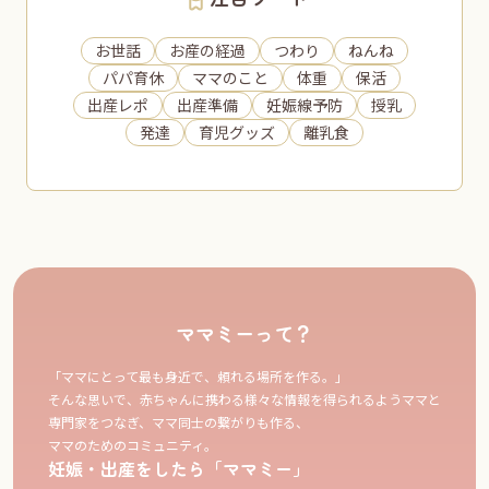
お世話
お産の経過
つわり
ねんね
パパ育休
ママのこと
体重
保活
出産レポ
出産準備
妊娠線予防
授乳
発達
育児グッズ
離乳食
ママミーって？
「ママにとって最も身近で、頼れる場所を作る。」
そんな思いで、赤ちゃんに携わる様々な情報を得られるようママと
専門家をつなぎ、ママ同士の繋がりも作る、
ママのためのコミュニティ。
妊娠・出産をしたら「ママミー」