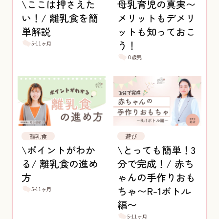
\ここは押さえた
母乳育児の真実〜
い！/ 離乳食を簡
メリットもデメリ
単解説
ットも知っておこ
う！
5-11ヶ月
０歳児
離乳食
遊び
\ポイントがわか
\とっても簡単！3
る/ 離乳食の進め
分で完成！/ 赤ち
方
ゃんの手作りおも
ちゃ〜R-1ボトル
5-11ヶ月
編〜
5-11ヶ月