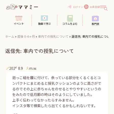
Skip
to
ログイン
会員登録
content
イベント
動画で学ぶ
コラムをよむ
専門家
ホーム
»
産後 0-4ヶ月
»
車内での授乳について
»
返信先: 車内での授乳について
返信先: 車内での授乳について
2025.8.9
m.w.
抱っこ紐を腰に付けて、余っている部分をくるくるとコ
ンパクトにまとめると授乳クッションのように高さがで
るのでその上に赤ちゃんをのせるとやりやすいというの
をみたので低月齢の時はそのようにしていました。
上手く伝わってなかったらすみません。
インスタ等で検索したら出てくるかもしれないです。