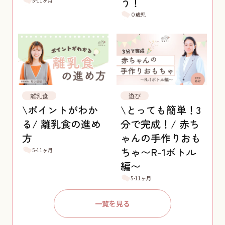
う！
5-11ヶ月
０歳児
離乳食
遊び
\ポイントがわか
\とっても簡単！3
る/ 離乳食の進め
分で完成！/ 赤ち
方
ゃんの手作りおも
ちゃ〜R-1ボトル
5-11ヶ月
編〜
5-11ヶ月
一覧を見る