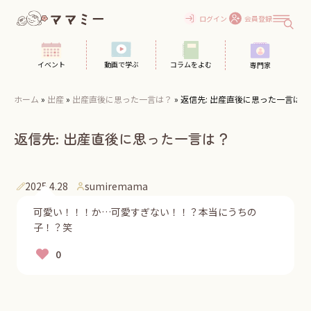
Skip
to
ログイン
会員登録
content
イベント
動画で学ぶ
コラムをよむ
専門家
ホーム
»
出産
»
出産直後に思った一言は？
»
返信先: 出産直後に思った一言は？
返信先: 出産直後に思った一言は？
2025.4.28
sumiremama
可愛い！！！か…可愛すぎない！！？本当にうちの
子！？笑