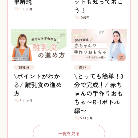
単解説
ットも知っておこ
う！
5-11ヶ月
０歳児
離乳食
遊び
\ポイントがわか
\とっても簡単！3
る/ 離乳食の進め
分で完成！/ 赤ち
方
ゃんの手作りおも
ちゃ〜R-1ボトル
5-11ヶ月
編〜
5-11ヶ月
一覧を見る