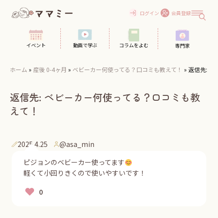
Skip
to
ログイン
会員登録
content
イベント
動画で学ぶ
コラムをよむ
専門家
ホーム
»
産後 0-4ヶ月
»
ベビーカー何使ってる？口コミも教えて！
»
返信先: 
返信先: ベビーカー何使ってる？口コミも教
えて！
2025.4.25
@asa_min
ピジョンのベビーカー使ってます
軽くて小回りきくので使いやすいです！