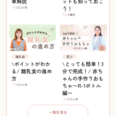
単解説
ットも知っておこ
う！
5-11ヶ月
０歳児
離乳食
遊び
\ポイントがわか
\とっても簡単！3
る/ 離乳食の進め
分で完成！/ 赤ち
方
ゃんの手作りおも
ちゃ〜R-1ボトル
5-11ヶ月
編〜
5-11ヶ月
一覧を見る