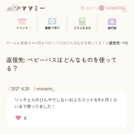
Skip
to
ログイン
会員登録
content
イベント
動画で学ぶ
コラムをよむ
専門家
ホーム
»
産後 0-4ヶ月
»
ベビーバスはどんなものを使ってる？
»
返信先: ベビ
返信先: ベビーバスはどんなものを使って
る？
2025.4.20
minami_
リッチェルのひんやりしないおふろマットを8ヶ月くら
いまで使ってました！