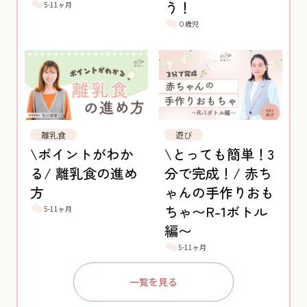
う！
5-11ヶ月
０歳児
離乳食
遊び
\ポイントがわか
\とっても簡単！3
る/ 離乳食の進め
分で完成！/ 赤ち
方
ゃんの手作りおも
ちゃ〜R-1ボトル
5-11ヶ月
編〜
5-11ヶ月
一覧を見る