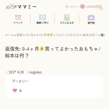
Skip
to
ログイン
会員登録
content
イベント
動画で学ぶ
コラムをよむ
専門家
ホーム
»
産後 0-4ヶ月
»
0-4ヶ月
買ってよかったおもちゃ/絵本は何？
»
返信先:
返信先: 0-4ヶ月
買ってよかったおもちゃ/
絵本は何？
2025.4.20
sugako.
プーメリー