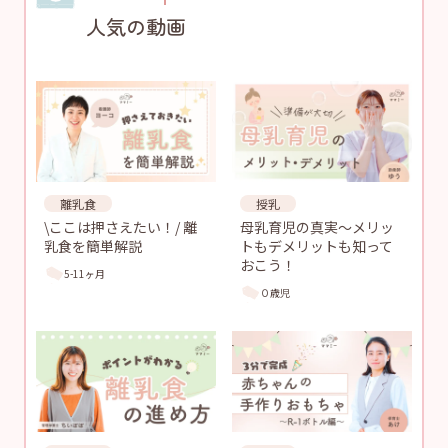
人気の動画
離乳食
授乳
\ここは押さえたい！/ 離
母乳育児の真実〜メリッ
乳食を簡単解説
トもデメリットも知って
おこう！
5-11ヶ月
０歳児