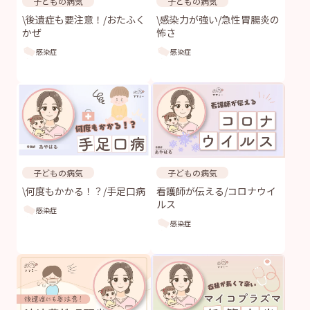
子どもの病気
子どもの病気
\後遺症も要注意！/おたふく
\感染力が強い/急性胃腸炎の
かぜ
怖さ
感染症
感染症
子どもの病気
子どもの病気
\何度もかかる！？/手足口病
看護師が伝える/コロナウイ
ルス
感染症
感染症