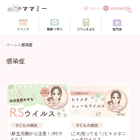
Skip
to
ログイン
会員登録
content
イベント
動画で学ぶ
コラムをよむ
専門家
ホーム
»
感染症
感染症
子どもの病気
子どもの病気
\新生児期から注意！/RSウ
\これ知ってる？/ヒトメタニ
イルス
ューモウイルス