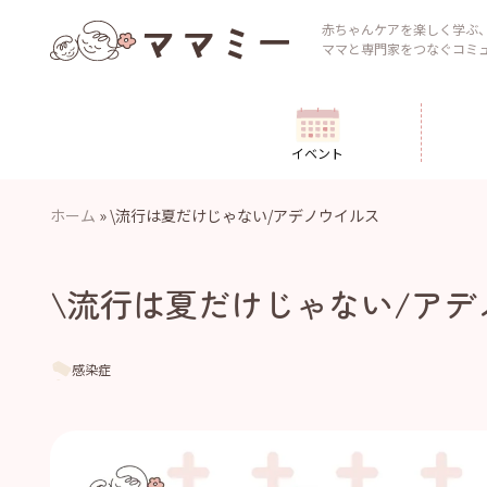
Skip
to
赤ちゃんケアを楽しく学ぶ
ママと専門家をつなぐコミ
content
イベント
ホーム
»
\流行は夏だけじゃない/アデノウイルス
\流行は夏だけじゃない/アデ
感染症