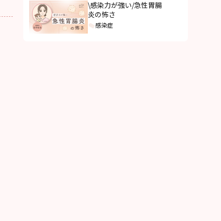
\感染力が強い/急性胃腸
炎の怖さ
感染症