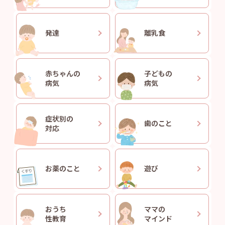
発達
離乳食
赤ちゃんの
子どもの
病気
病気
症状別の
歯のこと
対応
お薬のこと
遊び
おうち
ママの
性教育
マインド