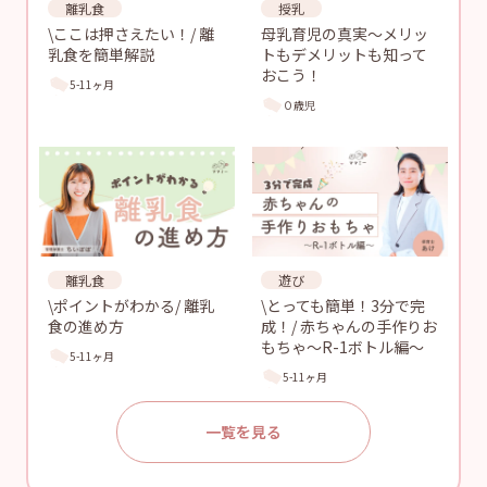
離乳食
授乳
\ここは押さえたい！/ 離
母乳育児の真実〜メリッ
乳食を簡単解説
トもデメリットも知って
おこう！
5-11ヶ月
０歳児
離乳食
遊び
\ポイントがわかる/ 離乳
\とっても簡単！3分で完
食の進め方
成！/ 赤ちゃんの手作りお
もちゃ〜R-1ボトル編〜
5-11ヶ月
5-11ヶ月
一覧を見る