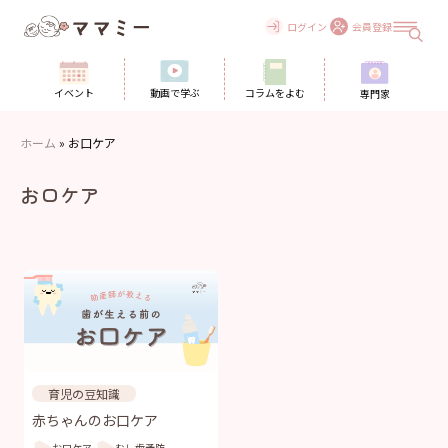
Skip
to
ログイン
会員登録
content
イベント
動画で学ぶ
コラムをよむ
専門家
ホーム
»
お口ケア
お口ケア
育児の豆知識
赤ちゃんのお口ケア
お口ケア
むし歯予防