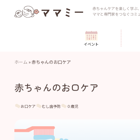
Skip
to
赤ちゃんケアを楽しく学ぶ
ママと専門家をつなぐコミ
content
イベント
ホーム
»
赤ちゃんのお口ケア
赤ちゃんのお口ケア
お口ケア
むし歯予防
０歳児