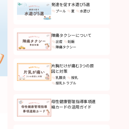
発達を促す水遊び5選
プール
夏
水遊び
陣痛タクシーについて
出産
妊娠
陣痛タクシー
片胸だけが痛む3つの原
因と対策
乳腺炎
授乳
授乳トラブル
母性健康管理指導事項連
絡カードの活用ガイド