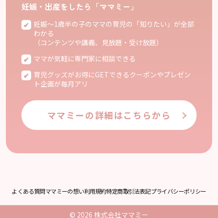
妊娠・出産をしたら「ママミー」
妊娠〜1歳半の子のママの育児の「知りたい」が全部
わかる
（コンテンツや講義、見放題・受け放題）
ママが気軽に専門家に相談できる
育児グッズがお得にGETできるクーポンやプレゼン
ト企画が毎月アリ
ママミーの詳細はこちらから
よくある質問
ママミーの想い
利用規約
特定商取引法表記
プライバシーポリシー
© 2026
株式会社ママミー