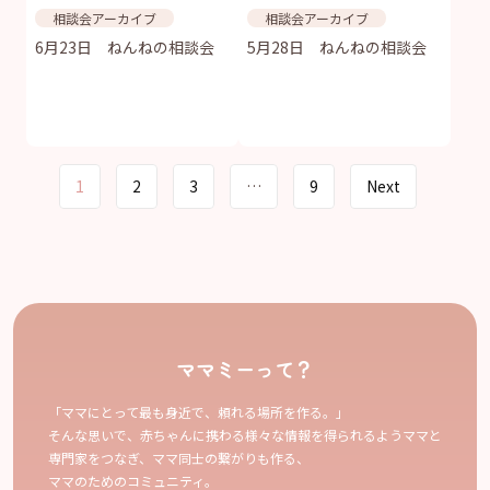
相談会アーカイブ
相談会アーカイブ
6月23日 ねんねの相談会
5月28日 ねんねの相談会
Page
1
2
3
…
9
Next
navigation
ママミーって？
「ママにとって最も身近で、頼れる場所を作る。」
そんな思いで、赤ちゃんに携わる様々な情報を得られるようママと
専門家をつなぎ、ママ同士の繋がりも作る、
ママのためのコミュニティ。