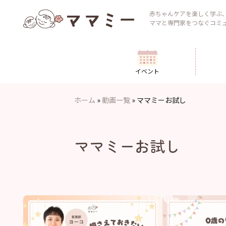
Skip
to
赤ちゃんケアを楽しく学ぶ
ママと専門家をつなぐコミ
content
イベント
ホーム
»
動画一覧
»
ママミーお試し
ママミーお試し