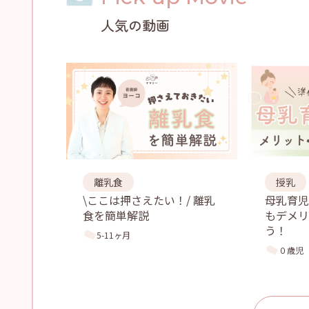
人気の動画
離乳食
授乳
\ここは押さえたい！/ 離乳
母乳育
食を簡単解説
もデメリ
う！
5-11ヶ月
０歳児