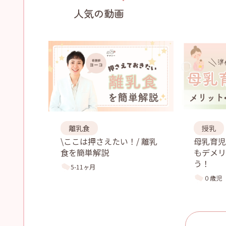
人気の動画
離乳食
授乳
\ここは押さえたい！/ 離乳
母乳育
食を簡単解説
もデメリ
う！
5-11ヶ月
０歳児