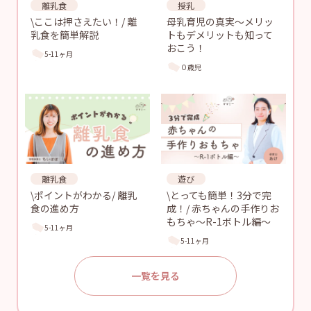
離乳食
授乳
\ここは押さえたい！/ 離
母乳育児の真実〜メリッ
乳食を簡単解説
トもデメリットも知って
おこう！
5-11ヶ月
０歳児
離乳食
遊び
\ポイントがわかる/ 離乳
\とっても簡単！3分で完
食の進め方
成！/ 赤ちゃんの手作りお
もちゃ〜R-1ボトル編〜
5-11ヶ月
5-11ヶ月
一覧を見る