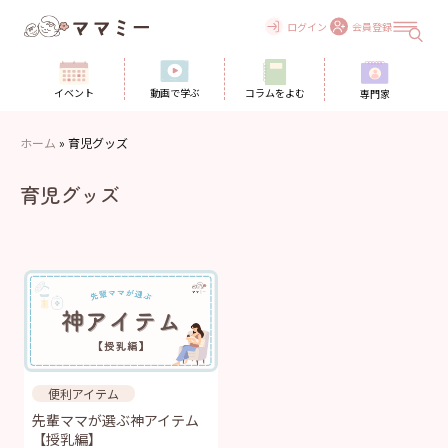
Skip
to
ログイン
会員登録
content
イベント
動画で学ぶ
コラムをよむ
専門家
ホーム
»
育児グッズ
育児グッズ
便利アイテム
先輩ママが選ぶ神アイテム
【授乳編】