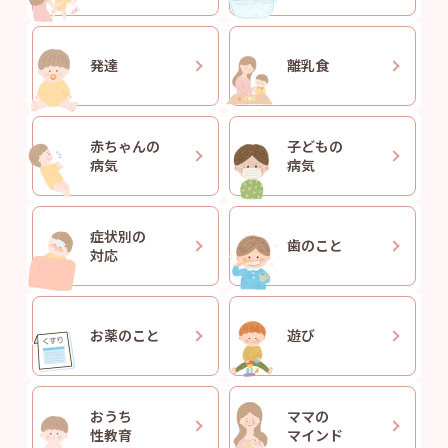
発達
離乳食
赤ちゃんの
子どもの
病気
病気
症状別の
歯のこと
対応
お薬のこと
遊び
おうち
ママの
性教育
マインド