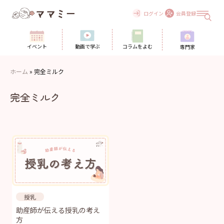
Skip
to
ログイン
会員登録
content
イベント
動画で学ぶ
コラムをよむ
専門家
ホーム
»
完全ミルク
完全ミルク
授乳
助産師が伝える授乳の考え
方