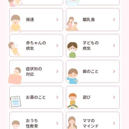
発達
離乳食
赤ちゃんの
子どもの
病気
病気
症状別の
歯のこと
対応
お薬のこと
遊び
おうち
ママの
性教育
マインド