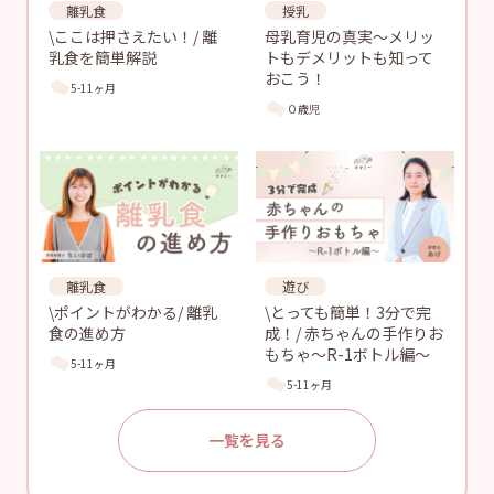
離乳食
授乳
\ここは押さえたい！/ 離
母乳育児の真実〜メリッ
乳食を簡単解説
トもデメリットも知って
おこう！
5-11ヶ月
０歳児
離乳食
遊び
\ポイントがわかる/ 離乳
\とっても簡単！3分で完
食の進め方
成！/ 赤ちゃんの手作りお
もちゃ〜R-1ボトル編〜
5-11ヶ月
5-11ヶ月
一覧を見る