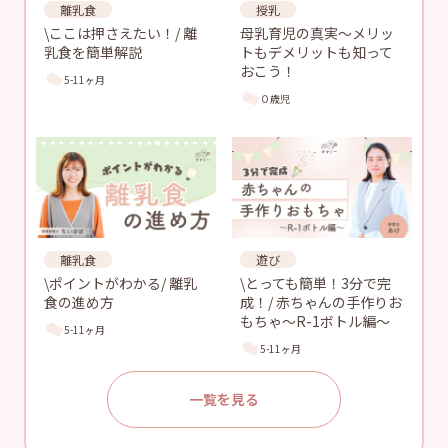
離乳食
授乳
\ここは押さえたい！/ 離
母乳育児の真実〜メリッ
乳食を簡単解説
トもデメリットも知って
おこう！
5-11ヶ月
０歳児
離乳食
遊び
\ポイントがわかる/ 離乳
\とっても簡単！3分で完
食の進め方
成！/ 赤ちゃんの手作りお
もちゃ〜R-1ボトル編〜
5-11ヶ月
5-11ヶ月
一覧を見る