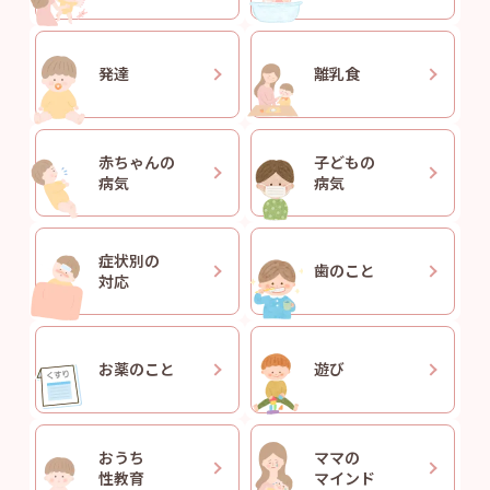
発達
離乳食
赤ちゃんの
子どもの
病気
病気
症状別の
歯のこと
対応
お薬のこと
遊び
おうち
ママの
性教育
マインド