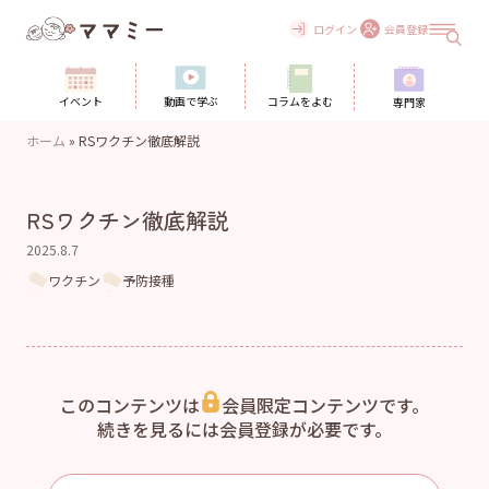
Skip
to
ログイン
会員登録
content
イベント
動画で学ぶ
コラムをよむ
専門家
ホーム
»
RSワクチン徹底解説
RSワクチン徹底解説
2025.8.7
ワクチン
予防接種
このコンテンツは
会員限定コンテンツです。
続きを見るには会員登録が必要です。