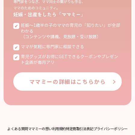
専門家をつなぎ、ママ同士の繋がりも作る、
ママのためのコミュニティ。
妊娠・出産をしたら「ママミー」
妊娠〜1歳半の子のママの育児の「知りたい」が全部
わかる
（コンテンツや講義、見放題・受け放題）
ママが気軽に専門家に相談できる
育児グッズがお得にGETできるクーポンやプレゼン
ト企画が毎月アリ
ママミーの詳細はこちらから
よくある質問
ママミーの想い
利用規約
特定商取引法表記
プライバシーポリシー