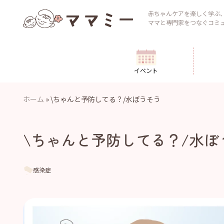
Skip
to
赤ちゃんケアを楽しく学ぶ
ママと専門家をつなぐコミ
content
イベント
ホーム
»
\ちゃんと予防してる？/水ぼうそう
\ちゃんと予防してる？/水ぼ
感染症