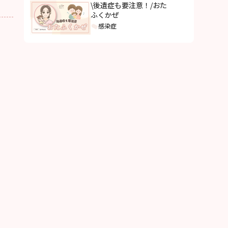
\後遺症も要注意！/おた
ふくかぜ
感染症