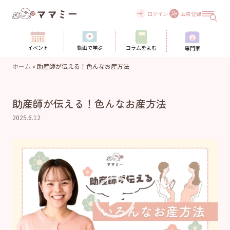
Skip
to
ログイン
会員登録
content
イベント
動画で学ぶ
コラムをよむ
専門家
ホーム
»
助産師が伝える！色んなお産方法
助産師が伝える！色んなお産方法
2025.6.12
動
画
プ
レ
ー
ヤ
ー