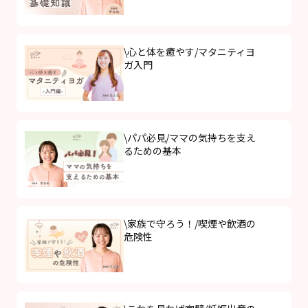
\心と体を癒やす/マタニティヨ
ガ入門
\パパ必見/ママの気持ちを支え
るための基本
\家族で守ろう！/喫煙や飲酒の
危険性