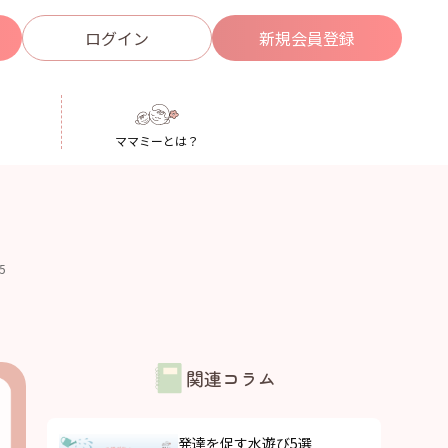
ログイン
新規
会員登録
ママミーとは？
25
関連コラム
発達を促す水遊び5選