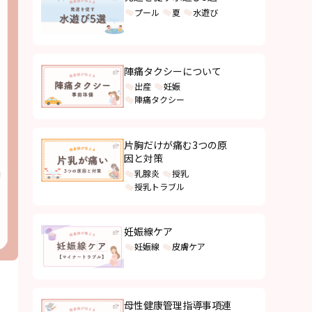
プール
夏
水遊び
陣痛タクシーについて
出産
妊娠
陣痛タクシー
片胸だけが痛む3つの原
因と対策
乳腺炎
授乳
授乳トラブル
妊娠線ケア
妊娠線
皮膚ケア
母性健康管理指導事項連