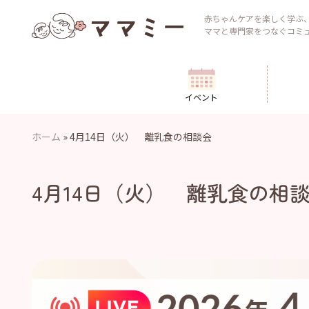
Skip
to
赤ちゃんケアを楽しく学ぶ
ママと専門家をつなぐコミ
content
イベント
ホーム
»
4月14日（火） 離乳食の相談会
4月14日（火） 離乳食の相