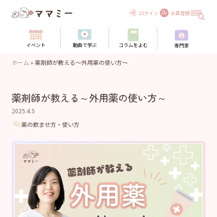
Skip
to
ログイン
会員登録
content
イベント
動画で学ぶ
コラムをよむ
専門家
ホーム
»
薬剤師が教える～外用薬の使い方～
薬剤師が教える～外用薬の使い方～
2025.4.5
薬の飲ませ方・使い方