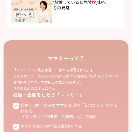
\放置していると危険
/おへ
その異常
ママミーって？
「ママにとって最も身近で、頼れる場所を作る。」
そんな思いで、赤ちゃんに携わる様々な情報を得られるようママと
専門家をつなぎ、ママ同士の繋がりも作る、
ママのためのコミュニティ。
妊娠・出産をしたら「ママミー」
妊娠〜1歳半の子のママの育児の「知りたい」が全部
わかる
（コンテンツや講義、見放題・受け放題）
ママが気軽に専門家に相談できる