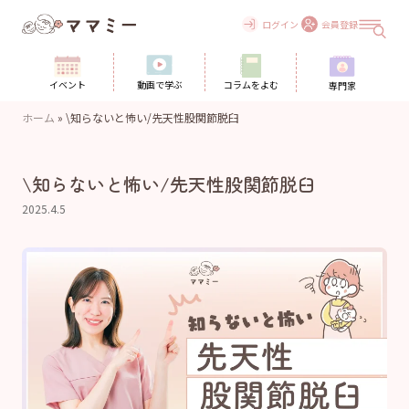
Skip
to
ログイン
会員登録
content
イベント
動画で学ぶ
コラムをよむ
専門家
ホーム
»
\知らないと怖い/先天性股関節脱臼
\知らないと怖い/先天性股関節脱臼
2025.4.5