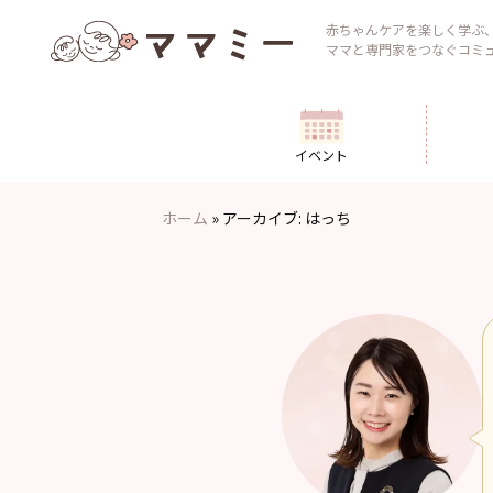
Skip
to
赤ちゃんケアを楽しく学ぶ
ママと専門家をつなぐコミ
content
イベント
ホーム
»
アーカイブ: はっち