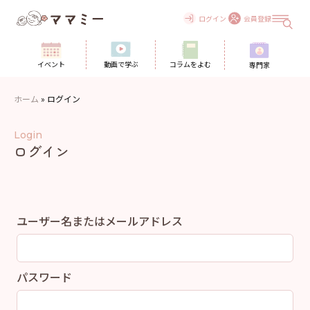
Skip
to
ログイン
会員登録
content
イベント
動画で学ぶ
コラムをよむ
専門家
ホーム
»
ログイン
Login
ログイン
ユーザー名またはメールアドレス
パスワード