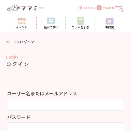
Skip
to
ログイン
会員登録
content
イベント
動画で学ぶ
コラムをよむ
専門家
ホーム
»
ログイン
Login
ログイン
ユーザー名またはメールアドレス
パスワード