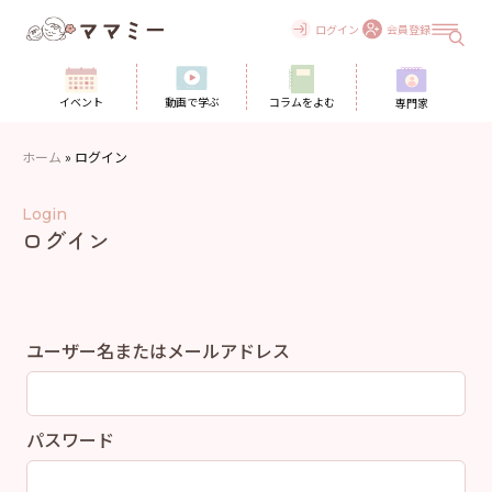
Skip
to
ログイン
会員登録
content
イベント
動画で学ぶ
コラムをよむ
専門家
ホーム
»
ログイン
Login
ログイン
ユーザー名またはメールアドレス
パスワード