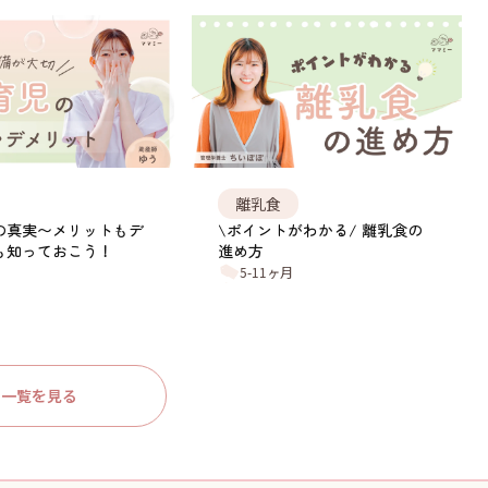
離乳食
の真実〜メリットもデ
\ポイントがわかる/ 離乳食の
も知っておこう！
進め方
5-11ヶ月
一覧を見る