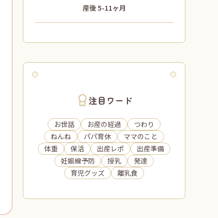
産後 5-11ヶ月
注目ワード
お世話
お産の経過
つわり
ねんね
パパ育休
ママのこと
体重
保活
出産レポ
出産準備
妊娠線予防
授乳
発達
育児グッズ
離乳食