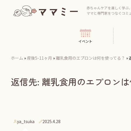
Skip
to
赤ちゃんケアを楽しく学ぶ
ママと専門家をつなぐコミ
content
イベント
ホーム
»
産後5-11ヶ月
»
離乳食用のエプロンは何を使ってる？
»
返信先: 離乳食用のエプロン
ya_tsuka
2025.4.28