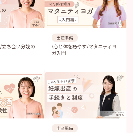
出産準備
！/立ち会い分娩の
\心と体を癒やす/マタニティヨ
ガ入門
出産準備