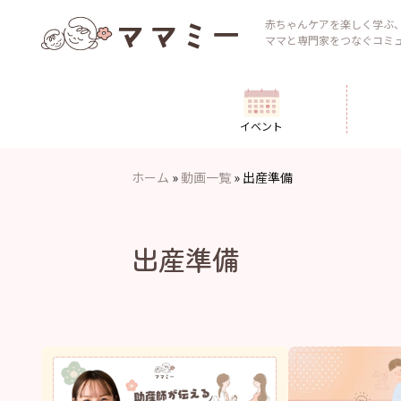
Skip
to
赤ちゃんケアを楽しく学ぶ
ママと専門家をつなぐコミ
content
イベント
ホーム
»
動画一覧
»
出産準備
出産準備