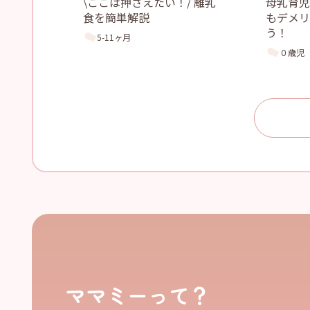
\ここは押さえたい！/ 離乳
母乳育
食を簡単解説
もデメリ
う！
5-11ヶ月
０歳児
ママミーって？