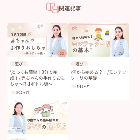
関連記事
遊び
遊び
\とっても簡単！3分で完
\何から始める？！/モンテッ
成！/ 赤ちゃんの手作りおも
ソーリの基礎
ちゃ〜R-1ボトル編〜
5-11ヶ月
5-11ヶ月