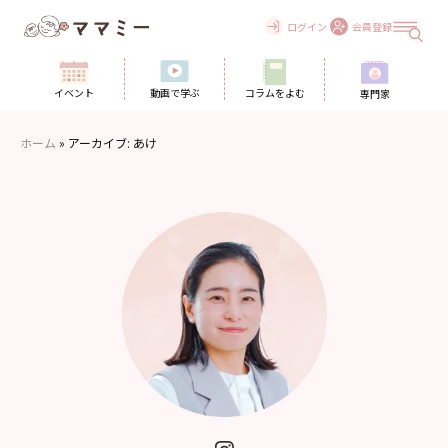
Skip
to
ログイン
会員登録
content
イベント
動画で学ぶ
コラムをよむ
専門家
ホーム
»
アーカイブ: あけ